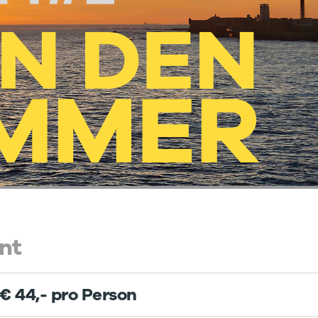
nt
 € 44,- pro Person